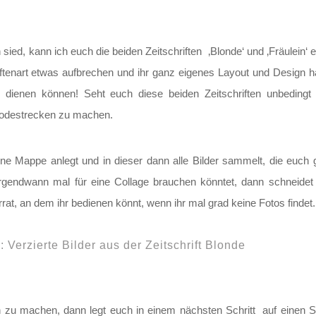
ied, kann ich euch die beiden Zeitschriften ‚Blonde‘ und ‚Fräulein‘ e
iftenart etwas aufbrechen und ihr ganz eigenes Layout und Design ha
en dienen können! Seht euch diese beiden Zeitschriften unbedi
Modestrecken zu machen.
eine Mappe anlegt und in dieser dann alle Bilder sammelt, die euch 
r irgendwann mal für eine Collage brauchen könntet, dann schneidet
at, an dem ihr bedienen könnt, wenn ihr mal grad keine Fotos findet.
h:
Verzierte Bilder aus der Zeitschrift Blonde
u machen, dann legt euch in einem nächsten Schritt auf einen Stil 