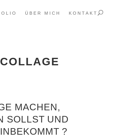
FOLIO
ÜBER MICH
KONTAKT
N COLLAGE
GE MACHEN,
SOLLST UND W
NBEKOMMT ? D