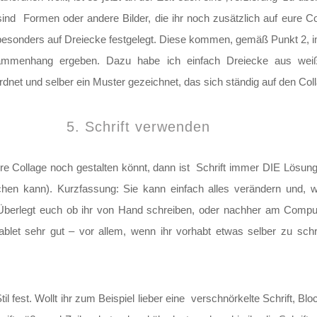
ind Formen oder andere Bilder, die ihr noch zusätzlich auf eure Co
esonders auf Dreiecke festgelegt. Diese kommen, gemäß Punkt 2, i
Zusammenhang ergeben. Dazu habe ich einfach Dreiecke aus wei
dnet und selber ein Muster gezeichnet, das sich ständig auf den Coll
5. Schrift verwenden
ure Collage noch gestalten könnt, dann ist Schrift immer DIE Lösung
hen kann). Kurzfassung: Sie kann einfach alles verändern und, wen
Überlegt euch ob ihr von Hand schreiben, oder nachher am Compute
Tablet sehr gut – vor allem, wenn ihr vorhabt etwas selber zu sc
il fest. Wollt ihr zum Beispiel lieber eine verschnörkelte Schrift, 