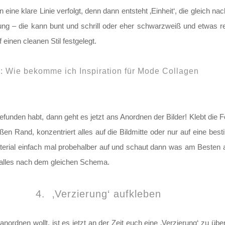
n eine klare Linie verfolgt, denn dann entsteht ‚Einheit‘, die gleich 
g – die kann bunt und schrill oder eher schwarzweiß und etwas red
einen cleanen Stil festgelegt.
h:
Wie bekomme ich Inspiration für Mode Collagen
gefunden habt, dann geht es jetzt ans Anordnen der Bilder! Klebt die 
en Rand, konzentriert alles auf die Bildmitte oder nur auf eine bes
Material einfach mal probehalber auf und schaut dann was am Besten
 alles nach dem gleichen Schema.
4. ‚Verzierung‘ aufkleben
anordnen wollt, ist es jetzt an der Zeit euch eine ‚Verzierung‘ zu über