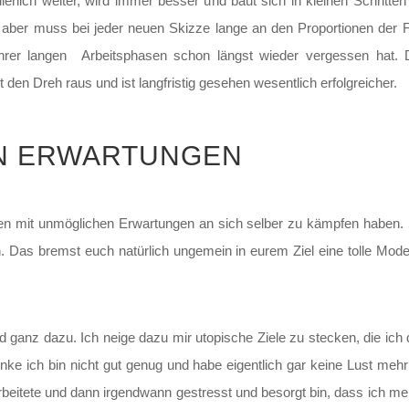
nuierlich weiter, wird immer besser und baut sich in kleinen Schrit
aber muss bei jeder neuen Skizze lange an den Proportionen der Fi
ihrer langen Arbeitsphasen schon längst wieder vergessen hat. D
t den Dreh raus und ist langfristig gesehen wesentlich erfolgreicher.
EN ERWARTUNGEN
hen mit unmöglichen Erwartungen an sich selber zu kämpfen haben. 
en. Das bremst euch natürlich ungemein in eurem Ziel eine tolle Mode
d ganz dazu. Ich neige dazu mir utopische Ziele zu stecken, die ic
nke ich bin nicht gut genug und habe eigentlich gar keine Lust meh
beitete und dann irgendwann gestresst und besorgt bin, dass ich mei