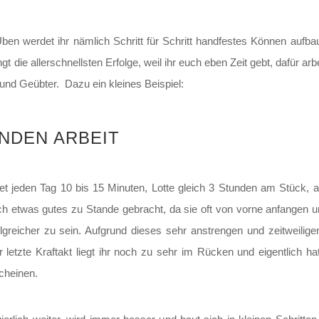
 Üben werdet ihr nämlich Schritt für Schritt handfestes Können auf
gt die allerschnellsten Erfolge, weil ihr euch eben Zeit gebt, dafür arb
r und Geübter. Dazu ein kleines Beispiel:
UNDEN ARBEIT
net jeden Tag 10 bis 15 Minuten, Lotte gleich 3 Stunden am Stück, 
eich etwas gutes zu Stande gebracht, da sie oft von vorne anfangen 
greicher zu sein. Aufgrund dieses sehr anstrengen und zeitweilige
letzte Kraftakt liegt ihr noch zu sehr im Rücken und eigentlich h
scheinen.