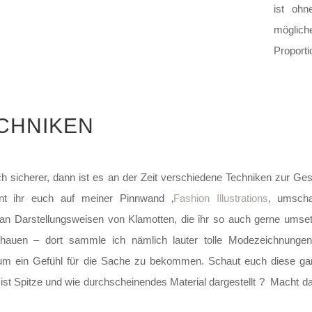
ist oh
möglich
Proporti
CHNIKEN
h sicherer, dann ist es an der Zeit verschiedene Techniken zur Ge
nt ihr euch auf meiner Pinnwand ‚
Fashion Illustrations
‚ umscha
an Darstellungsweisen von Klamotten, die ihr so auch gerne umsetz
hauen – dort sammle ich nämlich lauter tolle Modezeichnung
 um ein Gefühl für die Sache zu bekommen. Schaut euch diese ga
 ist Spitze und wie durchscheinendes Material dargestellt ? Macht da