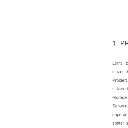
1: 
Lernt z
einzus
Probier
skizzie
Modeze
Schwun
superdet
später 