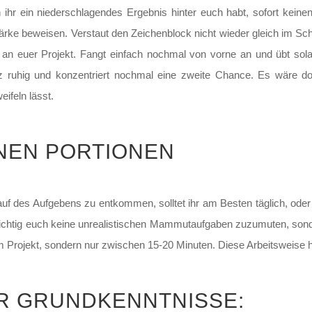
 ihr ein niederschlagendes Ergebnis hinter euch habt, sofort keine
Stärke beweisen. Verstaut den Zeichenblock nicht wieder gleich im Sc
an euer Projekt. Fangt einfach nochmal von vorne an und übt solan
z ruhig und konzentriert nochmal eine zweite Chance. Es wäre d
ifeln lässt.
INEN PORTIONEN
uf des Aufgebens zu entkommen, solltet ihr am Besten täglich, od
wichtig euch keine unrealistischen Mammutaufgaben zuzumuten, sonder
m Projekt, sondern nur zwischen 15-20 Minuten. Diese Arbeitsweise ha
ER GRUNDKENNTNISSE: