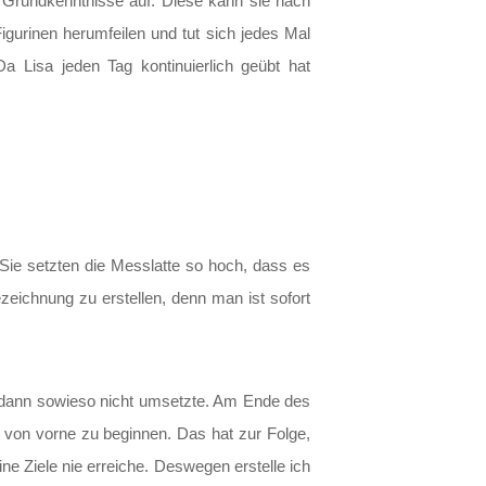
ten Grundkenntnisse auf. Diese kann sie nach
gurinen herumfeilen und tut sich jedes Mal
a Lisa jeden Tag kontinuierlich geübt hat
Sie setzten die Messlatte so hoch, dass es
zeichnung zu erstellen, denn man ist sofort
h dann sowieso nicht umsetzte. Am Ende des
r von vorne zu beginnen. Das hat zur Folge,
ne Ziele nie erreiche. Deswegen erstelle ich