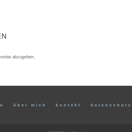
EN
entar abzugeben.
io
über mich
kontakt
datenschutz