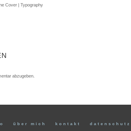
ine Cover | Typography
EN
entar abzugeben.
io
über mich
kontakt
datenschutz