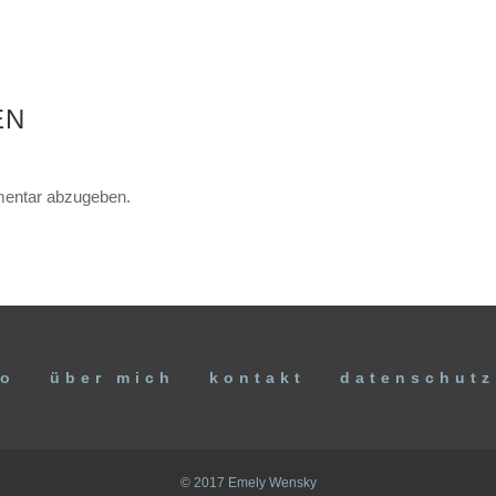
EN
entar abzugeben.
io
über mich
kontakt
datenschutz
© 2017 Emely Wensky