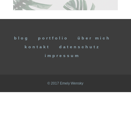
blog
portfolio
über mich
kontakt
datenschutz
impressum
© 2017 Emely Wensky