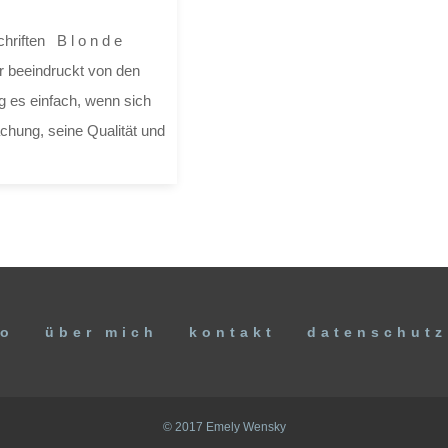
chriften B l o n d e
hr beeindruckt von den
 es einfach, wenn sich
hung, seine Qualität und
io
über mich
kontakt
datenschutz
© 2017 Emely Wensky