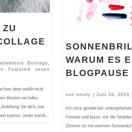
 ZU
 COLLAGE
SONNENBRIL
WARUM ES E
eliebteste Beiträge
,
gn Featured neues
BLOGPAUSE
chen, aber weißt nicht
von
emely
|
Juni 26, 2015
am Besten ein tolles
nleitung‘ für dich, wie
Ich sitze gerade bei untergehen
en kannst. Jeder kennt...
Fenster und lasse mir die Strahle
Zimmer ist mit warmen Sonnenlicht