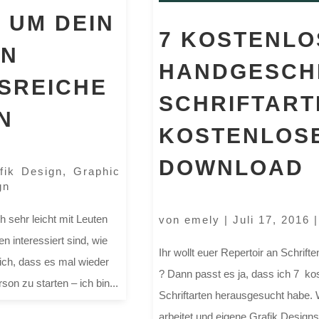
, UM DEIN
7 KOSTENLO
GN
HANDGESCH
SREICHE
SCHRIFTART
N
KOSTENLOS
DOWNLOAD
fik Design
,
Graphic
gn
 sehr leicht mit Leuten
von
emely
|
Juli 17, 2016
n interessiert sind, wie
Ihr wollt euer Repertoir an Schrif
ich, dass es mal wieder
? Dann passt es ja, dass ich 7 k
son zu starten – ich bin...
Schriftarten herausgesucht habe
arbeitet und eigene Grafik Designs 