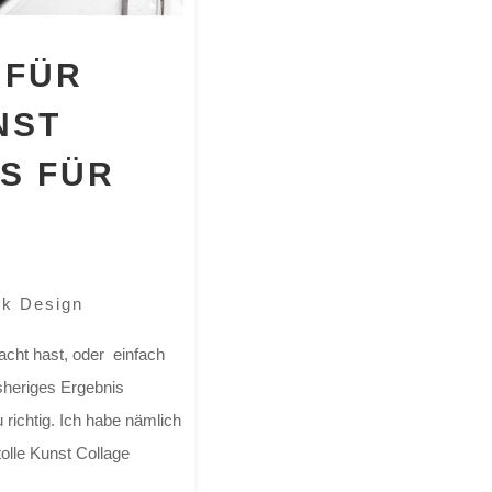
 FÜR
NST
PS FÜR
ik Design
cht hast, oder einfach
isheriges Ergebnis
 richtig. Ich habe nämlich
tolle Kunst Collage