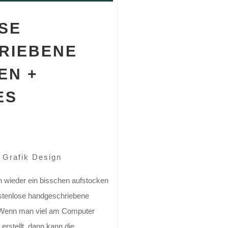
SE
RIEBENE
EN +
ES
|
Grafik Design
ten wieder ein bisschen aufstocken
ostenlose handgeschriebene
. Wenn man viel am Computer
erstellt, dann kann die