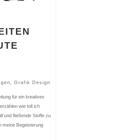
EITEN
UTE
agen
,
Grafik Design
tung für ein kreatives
rzählen wie toll ich
ll und fließende Stoffe zu
ch meine Begeisterung