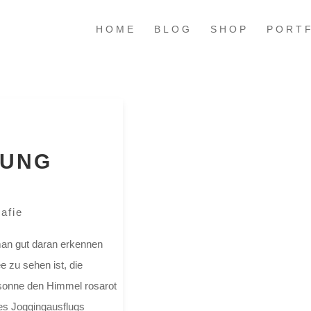
HOME
BLOG
SHOP
PORT
UNG
afie
man gut daran erkennen
 zu sehen ist, die
tsonne den Himmel rosarot
nes Joggingausflugs