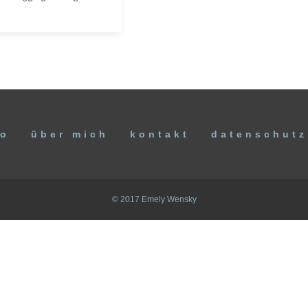
io
über mich
kontakt
datenschutz
© 2017 Emely Wensky