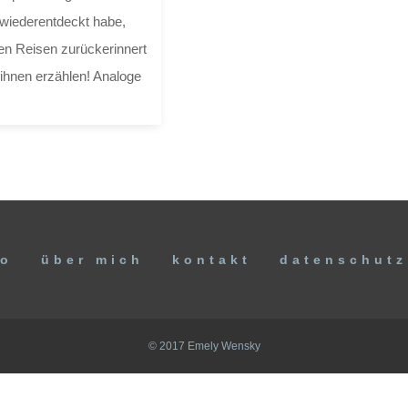
 wiederentdeckt habe,
ten Reisen zurückerinnert
 ihnen erzählen! Analoge
io
über mich
kontakt
datenschutz
© 2017 Emely Wensky