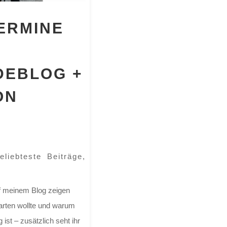
ERMINE
DEBLOG +
ON
eliebteste Beiträge
,
uf meinem Blog zeigen
arten wollte und warum
st – zusätzlich seht ihr