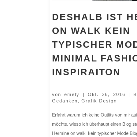
DESHALB IST H
ON WALK KEIN
TYPISCHER MO
MINIMAL FASHI
INSPIRAITON
von
emely
|
Okt. 26, 2016
|
B
Gedanken
,
Grafik Design
Erfahrt warum ich keine Outfits von mir a
möchte, wieso ich überhaupt einen Blog st
Hermine on walk kein typischer Mode Blog i