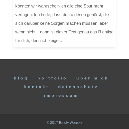
könnten wir wahrscheinlich alle eine Spur mehr
vertagen. Ich hoffe, dass du zu denen gehörst, die
sich darüber keine Sorgen machen müssen, aber
wenn nicht – dann ist dieser Text genau das Richtige
für dich, denn ich zeige...
blog
portfolio
über mich
kontakt
datenschutz
impressum
© 2017 Emely Wensky