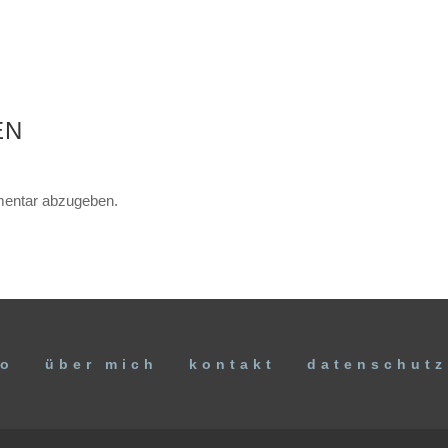
EN
entar abzugeben.
io
über mich
kontakt
datenschutz