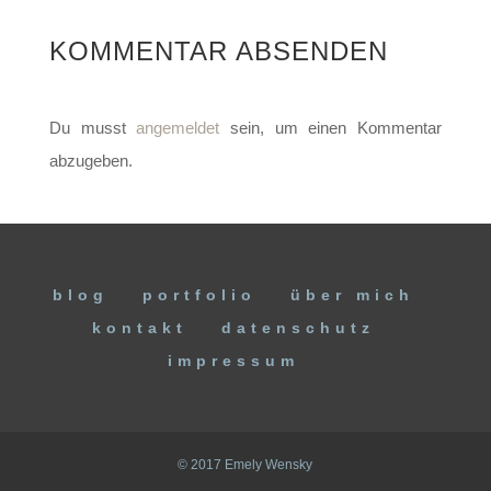
KOMMENTAR ABSENDEN
Du musst
angemeldet
sein, um einen Kommentar
abzugeben.
blog
portfolio
über mich
kontakt
datenschutz
impressum
© 2017 Emely Wensky