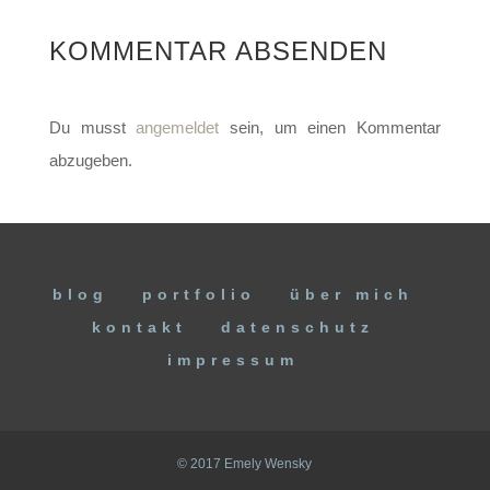
KOMMENTAR ABSENDEN
Du musst
angemeldet
sein, um einen Kommentar
abzugeben.
blog
portfolio
über mich
kontakt
datenschutz
impressum
© 2017 Emely Wensky