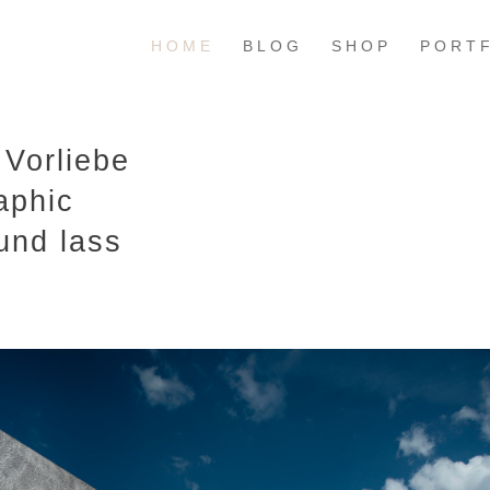
HOME
BLOG
SHOP
PORT
 Vorliebe
aphic
und lass