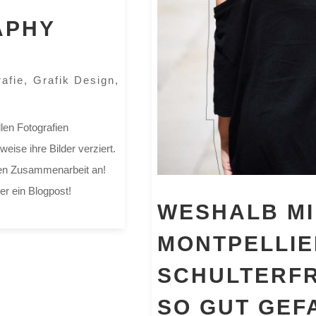
APHY
rafie
,
Grafik Design
,
len Fotografien
eise ihre Bilder verziert.
nen Zusammenarbeit an!
r ein Blogpost!
WESHALB M
MONTPELLIE
SCHULTERFR
SO GUT GEF