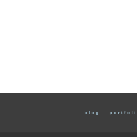
blog
portfol